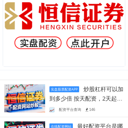
炒股杠杆可以加
实盘股票配资APP
到多少倍 按天配资，2天起
配，灵活操作，低风险。
配资平台查询
146
最好配资平台是哪
在线配资网站