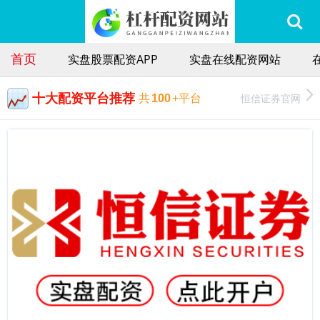
首页
实盘股票配资APP
实盘在线配资网站
十大配资平台推荐
恒信证券官网
共
100
+平台