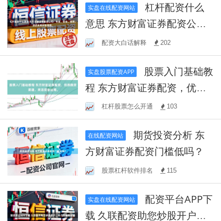
杠杆配资什么
实盘在线配资网站
意思 东方财富证券配资公
司：专业、安全、高效，助
配资大白话解释
202
您实现财富增值。
股票入门基础教
实盘股票配资APP
程 东方财富证券配资，优质
融资渠道，灵活资金运用。
杠杆股票怎么开通
103
期货投资分析 东
在线配资网站
方财富证券配资门槛低吗？
股票杠杆软件排名
115
配资平台APP下
实盘在线配资网站
载 久联配资助您炒股开户，