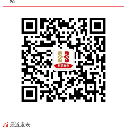
站
最近发表